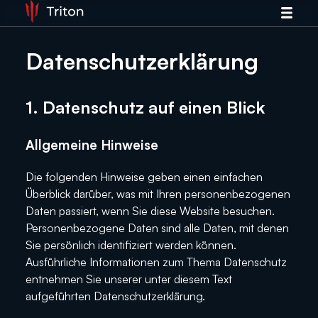
News
Datenschutzerklärung
News
The Microtransat Challenge
The Microtransat Challenge
1. Datenschutz auf einen Blick
Our Boat
Our Boat
Roadmap
Allgemeine Hinweise
Roadmap
Team
Die folgenden Hinweise geben einen einfachen
Team
Überblick darüber, was mit Ihren personenbezogenen
Partners
Daten passiert, wenn Sie diese Website besuchen.
Partners
Personenbezogene Daten sind alle Daten, mit denen
Contact
Sie persönlich identifiziert werden können.
Contact
Ausführliche Informationen zum Thema Datenschutz
entnehmen Sie unserer unter diesem Text
Join Us
aufgeführten Datenschutzerklärung.
Join Us